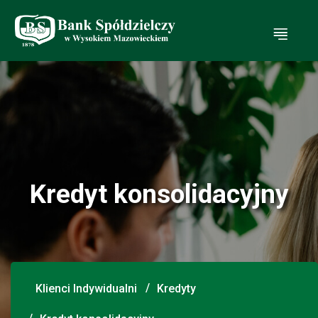
Ot
Kredyt konsolidacyjny
Klienci Indywidualni
Kredyty