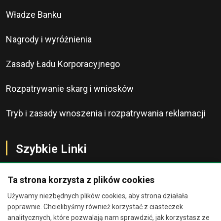
Władze Banku
Nagrody i wyróżnienia
Zasady Ładu Korporacyjnego
Rozpatrywanie skarg i wniosków
Tryb i zasady wnoszenia i rozpatrywania reklamacji
Szybkie Linki
Ta strona korzysta z plików cookies
Używamy niezbędnych plików cookies, aby strona działała
O Banku
Chat
×
poprawnie. Chcielibyśmy również korzystać z ciasteczek
analitycznych, które pozwalają nam sprawdzić, jak korzystasz ze