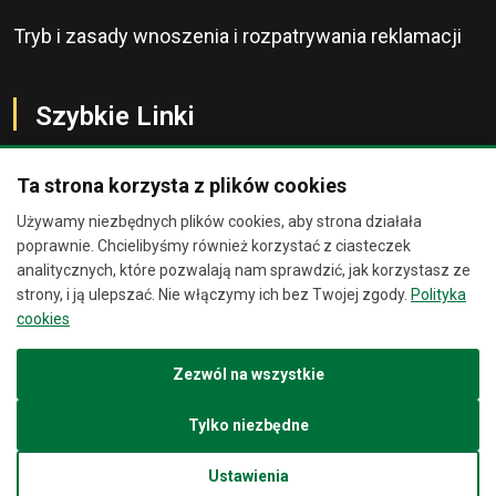
Tryb i zasady wnoszenia i rozpatrywania reklamacji
Szybkie Linki
Ta strona korzysta z plików cookies
Używamy niezbędnych plików cookies, aby strona działała
O Banku
Chat
×
poprawnie. Chcielibyśmy również korzystać z ciasteczek
analitycznych, które pozwalają nam sprawdzić, jak korzystasz ze
Kontakt
strony, i ją ulepszać. Nie włączymy ich bez Twojej zgody.
Polityka
Jesteśmy wirtualnymi
cookies
asystentami. Zadaj nam pytanie, a
Bankomaty
spróbujemy Ci pomóc.
Zezwól na wszystkie
Placówki Banku
05:25
Tylko niezbędne
Kursy Walut
Ustawienia
Wiadomość
Wyślij