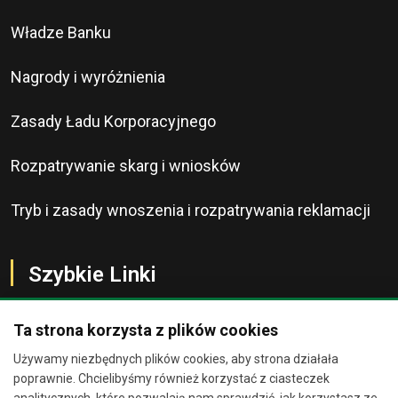
Władze Banku
Nagrody i wyróżnienia
Zasady Ładu Korporacyjnego
Rozpatrywanie skarg i wniosków
Tryb i zasady wnoszenia i rozpatrywania reklamacji
Szybkie Linki
Ta strona korzysta z plików cookies
Używamy niezbędnych plików cookies, aby strona działała
O Banku
Chat
×
poprawnie. Chcielibyśmy również korzystać z ciasteczek