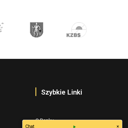
Szybkie Linki
O Banku
Chat
×