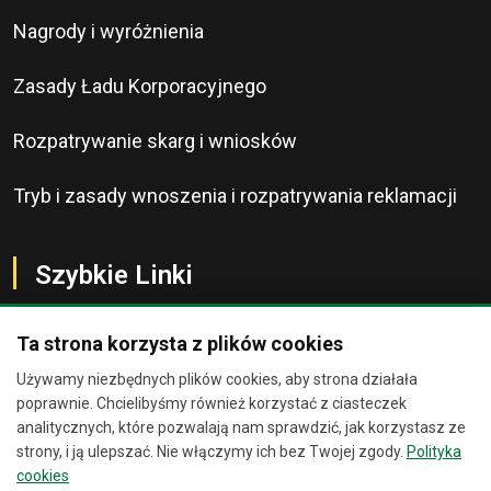
Nagrody i wyróżnienia
Zasady Ładu Korporacyjnego
Rozpatrywanie skarg i wniosków
Tryb i zasady wnoszenia i rozpatrywania reklamacji
Szybkie Linki
Ta strona korzysta z plików cookies
Używamy niezbędnych plików cookies, aby strona działała
O Banku
Chat
×
poprawnie. Chcielibyśmy również korzystać z ciasteczek
analitycznych, które pozwalają nam sprawdzić, jak korzystasz ze
Kontakt
strony, i ją ulepszać. Nie włączymy ich bez Twojej zgody.
Polityka
Jesteśmy wirtualnymi
cookies
asystentami. Zadaj nam pytanie, a