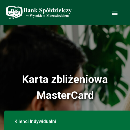
Ot
Karta zbliżeniowa
MasterCard
Klienci Indywidualni