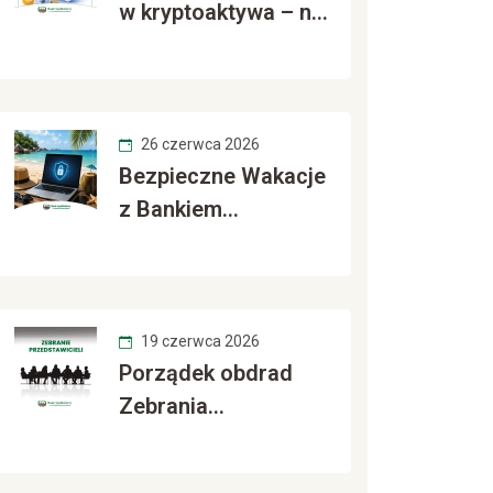
w kryptoaktywa – nie
daj się oszukać
26 czerwca 2026
Bezpieczne Wakacje
z Bankiem
Spółdzielczym w
Wysokiem
Mazowieckiem
19 czerwca 2026
Porządek obdrad
Zebrania
Przedstawicieli 2026