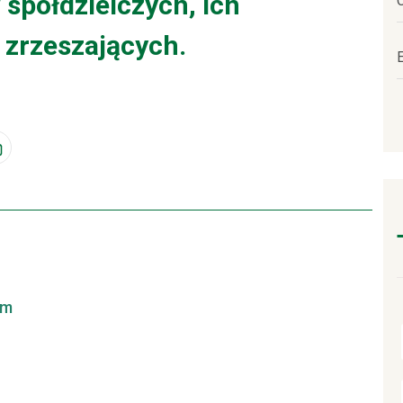
spółdzielczych, ich
 zrzeszających.
em