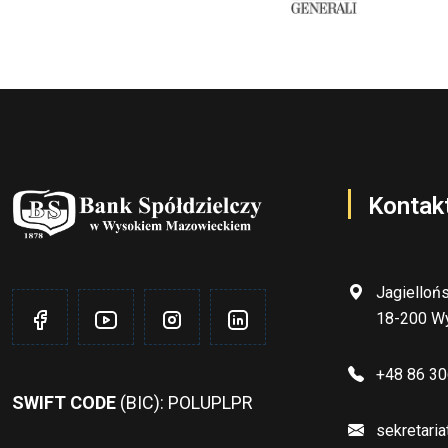
Kontak
Jagielloń
18-200 W
+48 86 30
SWIFT CODE
(BIC): POLUPLPR
sekretari