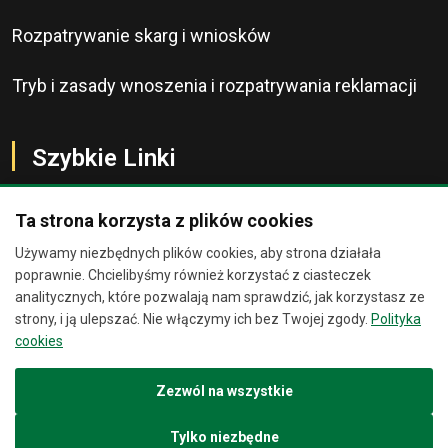
Rozpatrywanie skarg i wniosków
Tryb i zasady wnoszenia i rozpatrywania reklamacji
Szybkie Linki
Ta strona korzysta z plików cookies
Używamy niezbędnych plików cookies, aby strona działała
O Banku
Chat
×
poprawnie. Chcielibyśmy również korzystać z ciasteczek
analitycznych, które pozwalają nam sprawdzić, jak korzystasz ze
Kontakt
strony, i ją ulepszać. Nie włączymy ich bez Twojej zgody.
Polityka
Jesteśmy wirtualnymi
cookies
asystentami. Zadaj nam pytanie, a
Bankomaty
spróbujemy Ci pomóc.
Zezwól na wszystkie
Placówki Banku
13:54
Tylko niezbędne