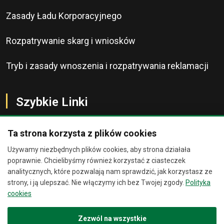
Zasady Ładu Korporacyjnego
Rozpatrywanie skarg i wniosków
Tryb i zasady wnoszenia i rozpatrywania reklamacji
Szybkie Linki
Ta strona korzysta z plików cookies
Używamy niezbędnych plików cookies, aby strona działała
O Banku
Chat
×
poprawnie. Chcielibyśmy również korzystać z ciasteczek
analitycznych, które pozwalają nam sprawdzić, jak korzystasz ze
Kontakt
strony, i ją ulepszać. Nie włączymy ich bez Twojej zgody.
Polityka
Jesteśmy wirtualnymi
cookies
asystentami. Zadaj nam pytanie, a
Bankomaty
spróbujemy Ci pomóc.
Zezwól na wszystkie